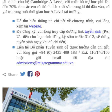
tài chính cho hệ Cambridge A Level, với mức hỗ trợ học phí lên
đến 70% cho các em có thành tích xuất sắc trong kì thi đầu vào, có
giá trị trong suốt thời gian học A Level tại trường.
Để tìm hiểu thông tin chi tiết về chương trình, vui lòng
xem tại
website
.
Để đăng ký, vui lòng truy cập đường link
tuyển sinh
(P/s:
Ưu tiên cho học sinh đăng ký sớm trước 31/12, sẽ dừng
tuyển sinh ngay khi đủ chỉ tiêu)
Liên hệ Bộ phận Tuyển sinh để được hướng dẫn chi tiết,
vui lòng gọi +84 (0) 2435 409 183 / Ext: 110/140/150
hoặc gửi email tới địa chỉ
admissions@reigategrammar.edu.vn
Share